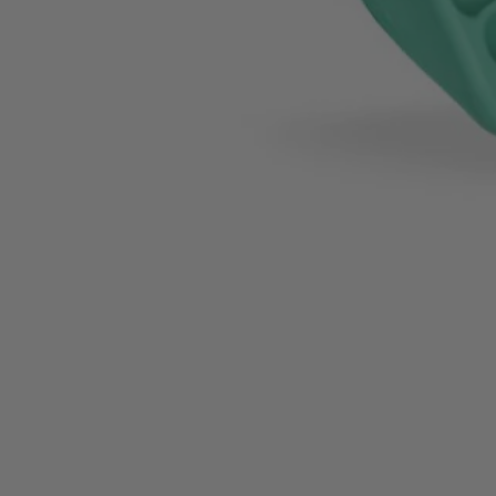
« Je fais la cure gummies 3 mois + le s
au
quelques jours, j’ai senti que mes chev
d’1 mois, j’ai vu qu’ils avaient beaucoup 
Lisa M.