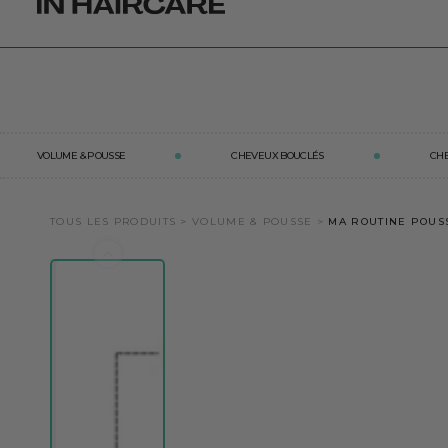
IGNORE
s/gélules 3 et 6 mois - code :
CURE20
CONTENT
VOLUME & POUSSE
CHEVEUX BOUCLÉS
CH
TOUS LES PRODUITS
>
VOLUME & POUSSE
>
MA ROUTINE POUSS
IGNORE PRODUCT
INFORMATION