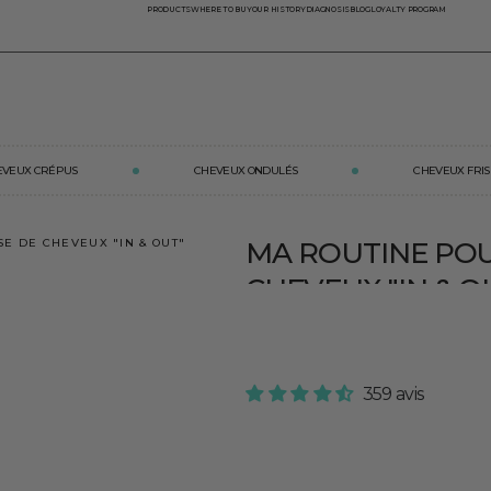
PRODUCTS
WHERE TO BUY
OUR HISTORY
DIAGNOSIS
BLOG
LOYALTY PROGRAM
O
EVEUX CRÉPUS
CHEVEUX ONDULÉS
CHEVEUX FRIS
E DE CHEVEUX "IN & OUT"
MA ROUTINE PO
CHEVEUX "IN & O
Active la pousse et fortif
— trio cure + sérum + ma
359 avis
Le trio essentiel de la méthode In
pour nourrir le cheveu de l’intérieu
Scalp silicone pour stimuler la micro