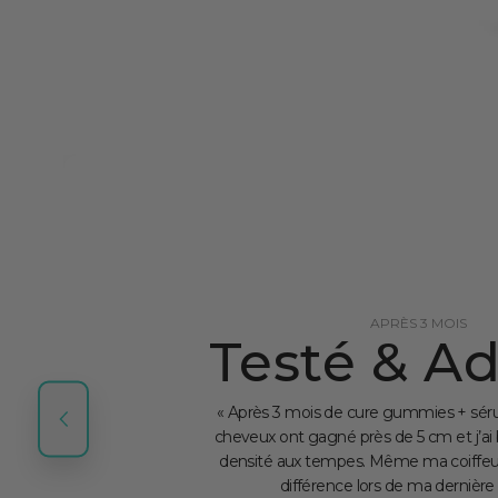
APRÈS 3 MOIS
Testé & A
« Après 3 mois de cure gummies + sér
cheveux ont gagné près de 5 cm et j’ai
densité aux tempes. Même ma coiffeu
différence lors de ma dernière