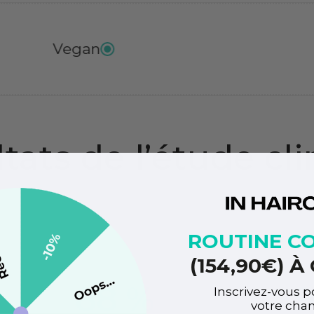
Sans gluten
tats de l’étude cl
IN HAIRCARE
ROUTINE C
(154,90€) 
88 %
9
Inscrivez-vous p
votre chan