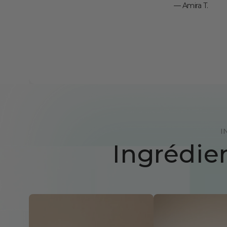
— Amira T.
I
Ingrédien