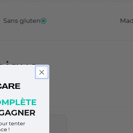
Made in France
inique
OMPLÈTE
À GAGNER
7,7 %
our tenter
ce !