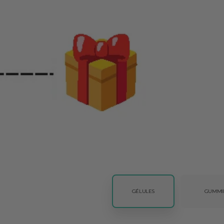
menthe poivrée bio, maca bio.
Active la pousse
grâce à la sy
ingestible + topique, avec des r
visibles dès le 2e mois.
Oxygène le cuir chevelu
ave
brosse scalp qui stimule la micro
sanguine.
Convient aux femmes enceintes
D
Routine multi-formats : comprimés
de menthe poivrée + brosse silicon
01
Format
GÉLULES
GUMMI