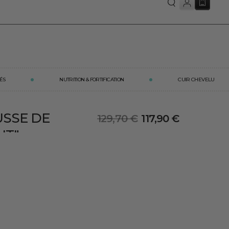
Basket
BJECTIF POUSSE :
-20%
sur les cures de gummies/gélules 3 et 6 mois ✨ code 
ÉS
NUTRITION & FORTIFICATION
CUIR CHEVELU
USSE DE
129,70 €
117,90 €
UT"
Standard
Price
ie les cheveux
price
list
ssage
 & Out : une cure de 3 mois à avaler (gélules ou gummies)
r, le Sérum Boost & Scalp à appliquer aux racines, et la Brosse
-circulation. Actifs clés : biotine, zinc, carapate de Madagascar,