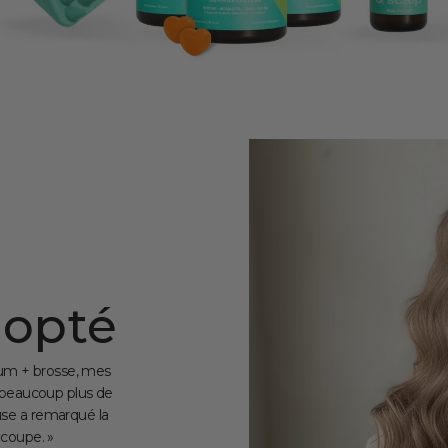
dopté
um + brosse, mes
 beaucoup plus de
se a remarqué la
 coupe. »