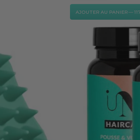
AJOUTER AU PANIER
—
11
Commandez dans les
19 h 27 m
pour êtr
DESCRIPTION
INGRÉDIENTS CLEAN
DIRECTIONS FOR USE