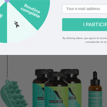
observent une repousse
d’i
visible dès le 2e mois
nat
Boo
e
Baby hairs aux tempes
es
Densité amplifiée
V
I PARTICI
Brillance retrouvée
S
Volume à la racine
F
R
By clicking above, you agree to recei
unsubscribe at an
B