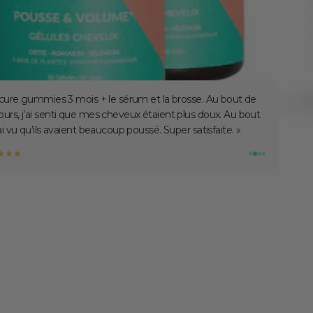
 la cure gummies — au bout d’un mois d’utilisation, le
st déjà efficace. Le sérum est très agréable avec une odeur
cun effet gras ou collant dans les cheveux. Très pratique. »
 H.