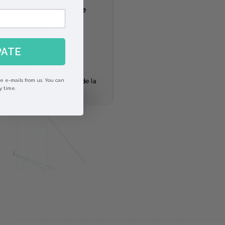
ngrédients d’origine
urelle (Sérum
st & Scalp)
egan et cruelty-free
PATE
ans sulfates ni silicones
abriqué en France
écompensé aux Victoires de la
ve e-mails from us. You can
y time.
eauté