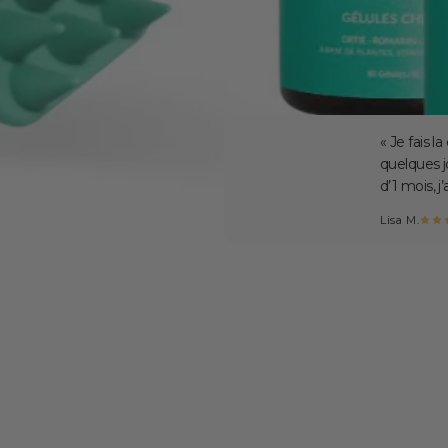
Avis clients
érum et la brosse. Au bout de
« Ravie de
eux étaient plus doux. Au bout
résultat e
poussé. Super satisfaite. »
légère, au
Clémentine