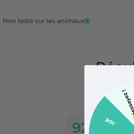
 les animaux
Vegan
Résul
92 %