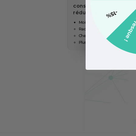
constatent une chute
réduite après 3 mois
Moins de cheveux sur la bross
Racines visiblement plus dens
Cheveux moins cassants
Plus de tenue générale